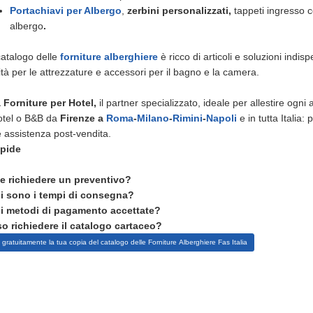
Portachiavi per Albergo
,
zerbini personalizzati,
tappeti ingresso 
albergo
.
 catalogo delle
forniture alberghiere
è ricco di articoli e soluzioni indisp
ità per le attrezzature e accessori per il bagno e la camera.
a Forniture per Hotel,
il partner specializzato, ideale per allestire ogni
otel o B&B da
Firenze a
Roma
-
Milano
-
Rimini
-
Napoli
e in tutta Italia: 
 e assistenza post-vendita.
pide
 richiedere un preventivo?
i sono i tempi di consegna?
i metodi di pagamento accettate?
o richiedere il catalogo cartaceo?
 gratuitamente la tua copia del catalogo delle Forniture Alberghiere Fas Italia