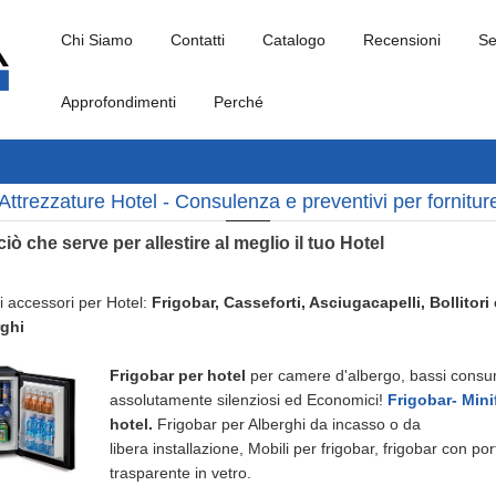
Chi Siamo
Contatti
Catalogo
Recensioni
Se
Approfondimenti
Perché
Attrezzature Hotel - Consulenza e preventivi per fornitur
ciò che serve per allestire al meglio il tuo Hotel
li accessori per Hotel:
Frigobar, Casseforti, Asciugacapelli, Bollitori 
rghi
Frigobar per hotel
per camere d'albergo, bassi consu
assolutamente silenziosi ed Economici!
Frigobar- Mini
hotel.
Frigobar per Alberghi da incasso o da
libera installazione, Mobili per frigobar, frigobar con por
trasparente in vetro.