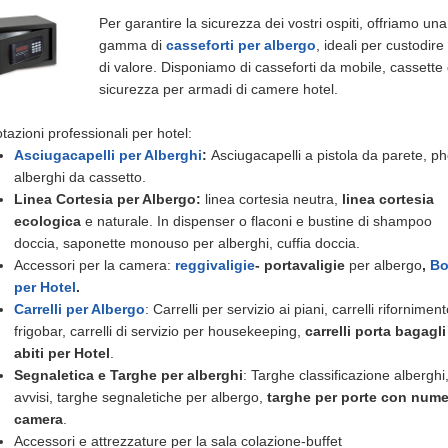
Per garantire la sicurezza dei vostri ospiti, offriamo un
gamma di
casseforti per albergo
, ideali per custodire
di valore. Disponiamo di casseforti da mobile, cassette 
sicurezza per armadi di camere hotel.
otazioni professionali per hotel:
Asciugacapelli per Alberghi
:
Asciugacapelli a pistola da parete, p
alberghi da cassetto.
Linea Cortesia per Albergo:
linea cortesia neutra,
linea cortesia
ecologica
e naturale. In dispenser o flaconi e bustine di shampoo
doccia, saponette monouso per alberghi, cuffia doccia.
Accessori per la camera:
reggivaligie
-
portavaligie
per albergo
,
Bol
per Hotel
.
Carrelli per Albergo
: Carrelli per servizio ai piani, carrelli rifornimen
frigobar, carrelli di servizio per housekeeping,
carrelli porta bagagli
abiti per Hotel
.
Segnaletica e Targhe per alberghi
: Targhe classificazione alberghi
avvisi, targhe segnaletiche per albergo,
targhe per porte con num
camera
.
Accessori e attrezzature per la sala colazione-buffet