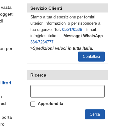
a vasta
Servizio Clienti
 oggetti
Siamo a tua disposizione per fornirti
di
ulteriori informazioni o per rispondere a
tue urgenze.
Tel.
055470536
- Email:
info@fas-italia.it -
Messaggi WhatsApp
334-7264777
.
hon per
>
Spedizioni veloci in tutta Italia
.
Contattaci
Ricerca
litori
to
 ed
Approfondita
Cerca
, porta
ero