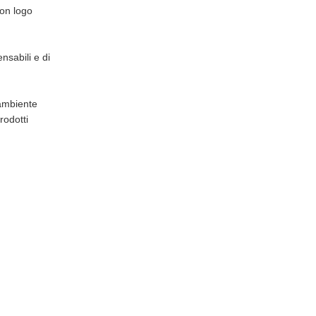
con logo
ensabili e di
 ambiente
prodotti