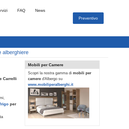
rvizi
FAQ
News
Preventivo
e alberghiere
Mobili per Camere
Scopri la nostra gamma di
mobili per
e Carrelli
camere
d'Albergo su
www.mobiliperalberghi.it
mi,
frigo
per
ta