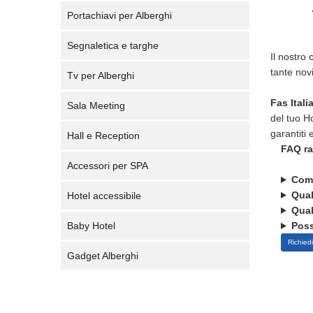
Portachiavi per Alberghi
Segnaletica e targhe
Il nostro
tante nov
Tv per Alberghi
Fas Itali
Sala Meeting
del tuo H
garantiti
Hall e Reception
FAQ ra
Accessori per SPA
Come
Qual
Hotel accessibile
Qual
Baby Hotel
Poss
Richiedi
Gadget Alberghi