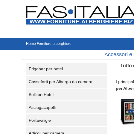
Home Forniture-alberghiere
Accessori e 
Tutto 
Frigobar per hotel
Casseforti per Albergo da camera
I principa
per Albe
Bollitori Hotel
Asciugacapelli
Portavaligie
Articoli per camera