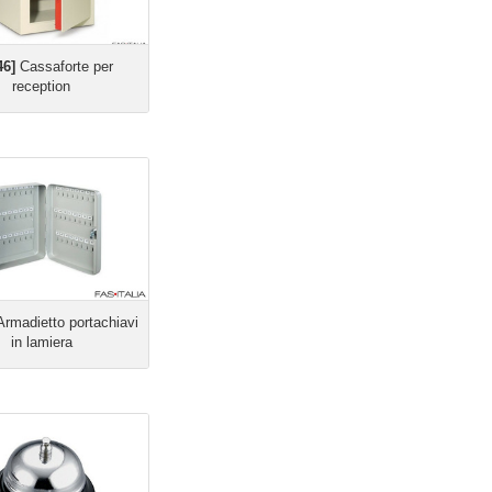
46]
Cassaforte per
reception
rmadietto portachiavi
in lamiera