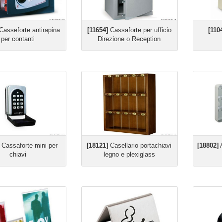
asseforte antirapina
[11654]
Cassaforte per ufficio
[110
per contanti
Direzione o Reception
Cassaforte mini per
[18121]
Casellario portachiavi
[18802]
A
chiavi
legno e plexiglass