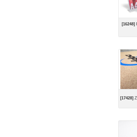
[16248]
P
[17428]
Z