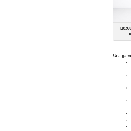
[18360
r
Una gamm