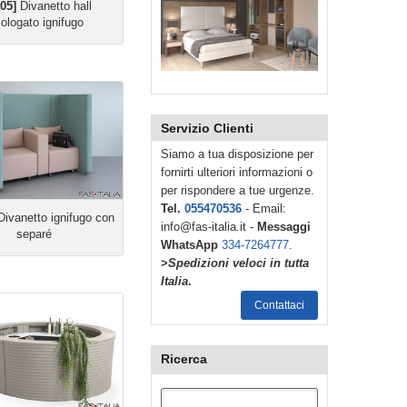
05]
Divanetto hall
ologato ignifugo
Servizio Clienti
Siamo a tua disposizione per
fornirti ulteriori informazioni o
per rispondere a tue urgenze.
Tel.
055470536
- Email:
ivanetto ignifugo con
info@fas-italia.it -
Messaggi
separé
WhatsApp
334-7264777
.
>
Spedizioni veloci in tutta
Italia
.
Contattaci
Ricerca