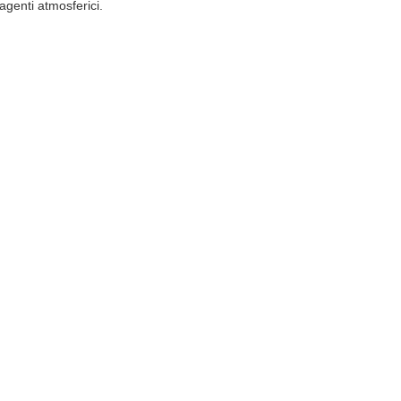
agenti atmosferici. ​
. Fisc. e Reg. Imp.: Fi. 06061000482 -