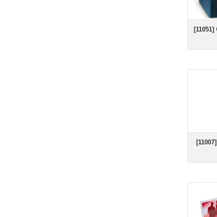
[11051]
C
[11007]