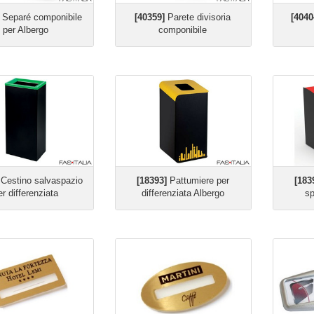
Separé componibile
[40359]
Parete divisoria
[4040
per Albergo
componibile
Cestino salvaspazio
[18393]
Pattumiere per
[183
er differenziata
differenziata Albergo
sp