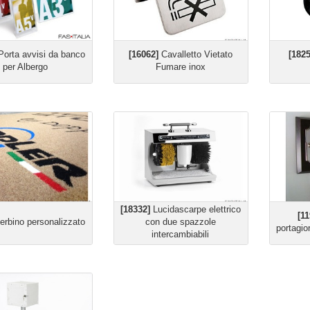
orta avvisi da banco
[16062]
Cavalletto Vietato
[182
per Albergo
Fumare inox
[18332]
Lucidascarpe elettrico
[1
erbino personalizzato
con due spazzole
portagio
intercambiabili