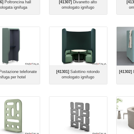
6]
Poltroncina hall
[41307]
Divanetto alto
[413
logata ignifuga
omologato ignifugo
om
ostazione telefonate
[41301]
Salottino rotondo
[41302]
D
nifuga per hotel
omologato ignifugo