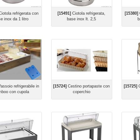
iotola refrigerata con
[15491]
Ciotola refrigerata,
[15380]
C
e inox da 1 litro
base inox lt. 2,5
b
assoio refrigerabile in
[15724]
Cestino portapaste con
[15725]
C
boo con cupola
coperchio