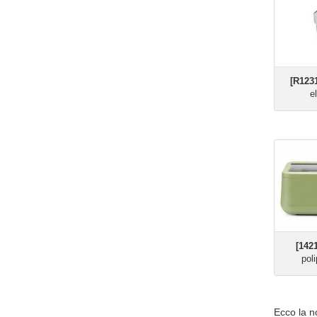
[R123
e
[1421
pol
​Ecco la 