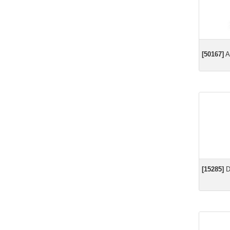
[50167]
Al
[15285]
D