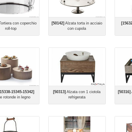
ortiera con coperchio
[50142]
Alzata torta in acciaio
[15632
roll-top
con cupola
-15338-15345-15342]
[50313]
Alzata con 1 ciotola
[50316]
e rotonde in legno
refrigerata