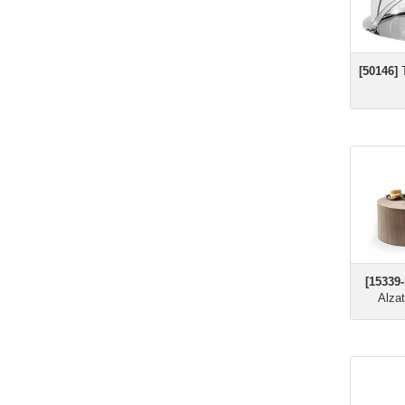
[50146]
T
[15339
Alzat