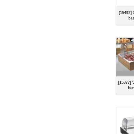
[15492]
C
bas
[15377]
V
bam