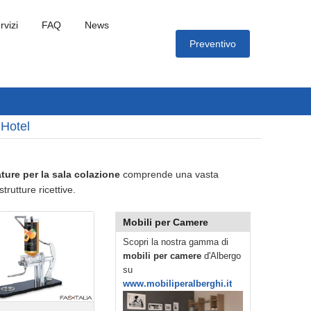
rvizi
FAQ
News
Preventivo
 Hotel
zature per la sala colazione
comprende una vasta
rutture ricettive.
Mobili per Camere
Scopri la nostra gamma di
mobili per camere
d'Albergo
su
www.mobiliperalberghi.it