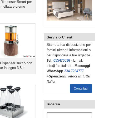
Dispenser Smart per
mellata e creme
Servizio Clienti
Siamo a tua disposizione per
fornirti ulteriori informazioni o
per rispondere a tue urgenze.
Tel.
055470536
- Email:
Dispenser succo con
info@fas-italia.it -
Messaggi
e in legno 3,8 lt
WhatsApp
334-7264777
.
>
Spedizioni veloci in tutta
Italia
.
Contattaci
Ricerca