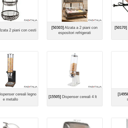
[50303]
Alzata a 2 piani con
[50170]
zata 2 piani con cesti
espositori refrigerati
ispenser cereali legno
[1495
[15505]
Dispenser cereali 4 lt
e metallo