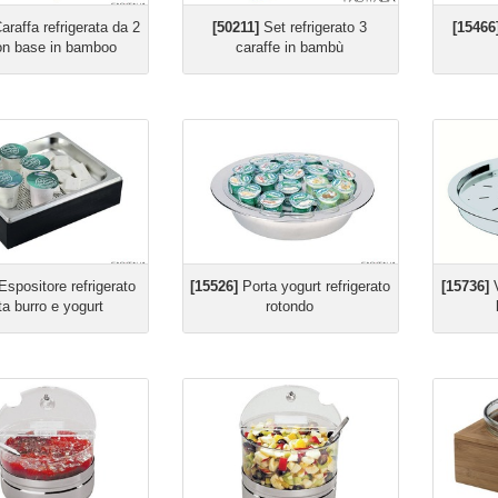
araffa refrigerata da 2
[50211]
Set refrigerato 3
[15466
 con base in bamboo
caraffe in bambù
spositore refrigerato
[15526]
Porta yogurt refrigerato
[15736]
V
ta burro e yogurt
rotondo