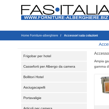
Home Forniture-alberghiere
Accessori sala colazioni
Acces
Accessor
Frigobar per hotel
Ampia g
Casseforti per Albergo da camera
gamma di 
Bollitori Hotel
Asciugacapelli
Portavaligie
Articoli per camera