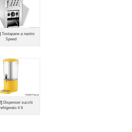
]
Tostapane a nastro
Speed
2]
Dispenser succhi
refrigerato 4 lt