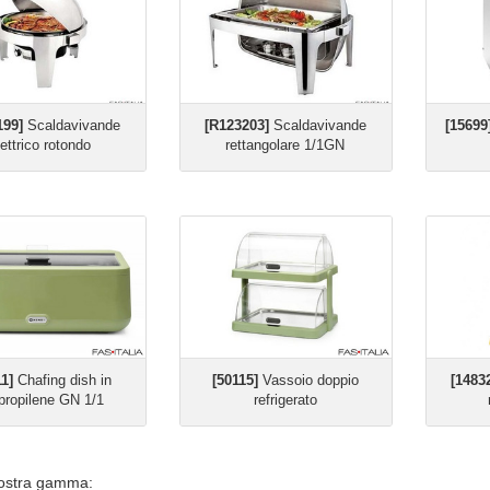
199]
Scaldavivande
[R123203]
Scaldavivande
[15699
lettrico rotondo
rettangolare 1/1GN
1]
Chafing dish in
[50115]
Vassoio doppio
[1483
ipropilene GN 1/1
refrigerato
nostra gamma: