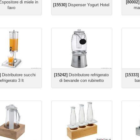
spositore di miele in
[80002]
[15530]
Dispenser Yogurt Hotel
favo
mar
]
Distributore succhi
[15242]
Distributore refrigerato
[15333]
refrigerato 3 lt
di bevande con rubinetto
bas