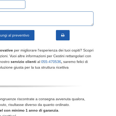
ungi al preventivo
novative
per migliorare l'esperienza dei tuoi ospiti? Scopri
uzioni. Vuoi altre informazioni per Cestini rettangolari con
 nostro
servizio clienti
al
055-470536
,
saremo felici di
oluzione giusta per la tua struttura ricettiva
ongruenze riscontrate a consegna avvenuta qualora,
icevuto, risultasse diverso da quanto ordinato.
el con minimo 1 anno di garanzia
.