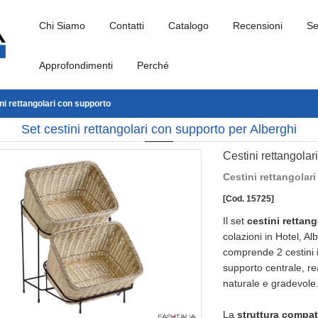
Chi Siamo
Contatti
Catalogo
Recensioni
Se
Approfondimenti
Perché
ni rettangolari con supporto
Set cestini rettangolari con supporto per Alberghi
Cestini rettangolar
Cestini rettangolar
[Cod. 15725]
Il set
cestini rettan
colazioni in Hotel, Alb
comprende 2 cestini i
supporto centrale, re
naturale e gradevole
La
struttura compat