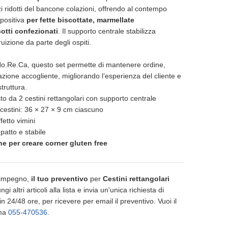
i ridotti del bancone colazioni, offrendo al contempo
spositiva
per fette biscottate, marmellate
otti confezionati
. Il supporto centrale stabilizza
 fruizione da parte degli ospiti.
 Ho.Re.Ca, questo set permette di mantenere ordine,
zione accogliente, migliorando l’esperienza del cliente e
struttura.
o da 2 cestini rettangolari con supporto centrale
cestini: 36 × 27 × 9 cm ciascuno
fetto vimini
atto e stabile
he per creare corner gluten free
 impegno,
il tuo preventivo
per
Cestini rettangolari
ngi altri articoli alla lista e invia un'unica richiesta di
n 24/48 ore, per ricevere per email il preventivo. Vuoi il
ama
055-470536
.