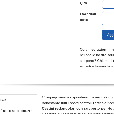
Q.ta
Eventuali
note
Aggi
Cerchi
soluzioni in
nel sito le nostre sol
supporto? Chiama il
aiutarti a trovare la s
Ci impegniamo a rispondere di eventuali inc
nzia
nonostante tutti i nostri controlli l'articolo r
Cestini rettangolari con supporto
per Hot
é non ci sono i prezzi?