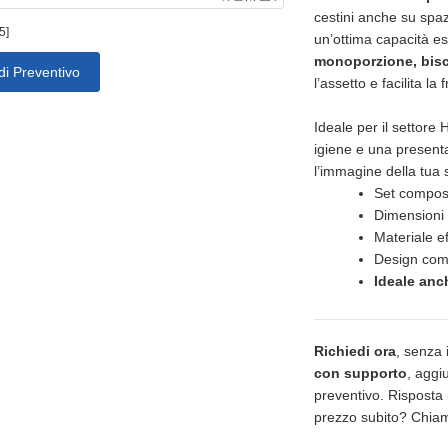
cestini anche su spaz
5]
un’ottima capacità e
monoporzione, bisc
di Preventivo
l’assetto e facilita la
Ideale per il settore
igiene e una presenta
l’immagine della tua 
Set compost
Dimensioni 
Materiale ef
Design comp
Ideale anc
Richiedi ora
, senza
con supporto
, aggiu
preventivo. Risposta i
prezzo subito? Chi