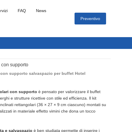
rvizi
FAQ
News
Preventivo
i con supporto
i con supporto salvaspazio per buffet Hotel
golari con supporto
è pensato per valorizzare il buffet
erghi e strutture ricettive con stile ed efficienza. Il kit
nclinati rettangolari (36 × 27 × 9 cm ciascuno) montati su
alizzati in materiale effetto vimini che dona un tocco
.
ta e salvaspazio
è ben studiata permette di inserire i