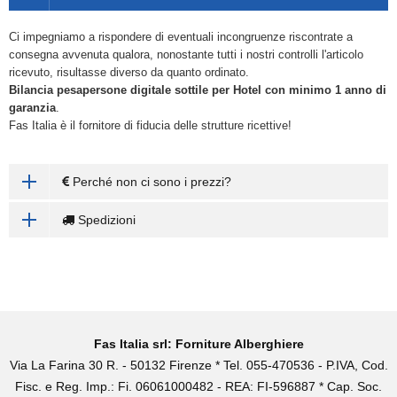
Ci impegniamo a rispondere di eventuali incongruenze riscontrate a
consegna avvenuta qualora, nonostante tutti i nostri controlli l'articolo
ricevuto, risultasse diverso da quanto ordinato.
Bilancia pesapersone digitale sottile
per Hotel con minimo 1 anno di
garanzia
.
Fas Italia è il fornitore di fiducia delle strutture ricettive!
Perché non ci sono i prezzi?
Spedizioni
Fas Italia srl: Forniture Alberghiere
Via La Farina 30 R. - 50132 Firenze * Tel. 055-470536 - P.IVA, Cod.
Fisc. e Reg. Imp.: Fi. 06061000482 - REA: FI-596887 * Cap. Soc.