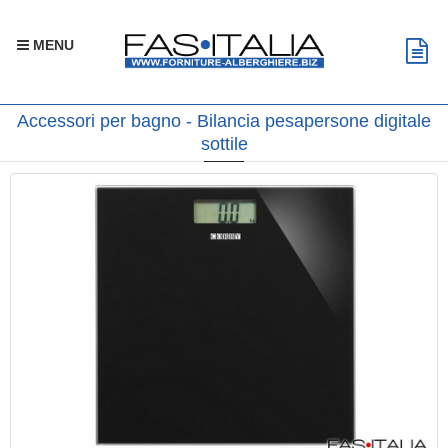
MENU
Accessori per bagno - Bilancia pesapersone digitale
sottile