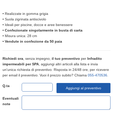
•
Realizzate in gomma grigia
•
Suola zigrinata antiscivolo
•
Ideali per piscine, docce e aree benessere
•
Confezionate singolarmente in busta di carta
•
Misura unica: 28 cm
•
Vendute in confezione da 50 paia
Richiedi ora
, senza impegno,
il tuo preventivo
per
Infradito
impermeabili per SPA
, aggiungi altri articoli alla lista e invia
un'unica richiesta di preventivo. Risposta in 24/48 ore, per ricevere
per email il preventivo. Vuoi il prezzo subito? Chiama
055-470536
.
Q.ta
Aggiungi al preventivo
Eventuali
note