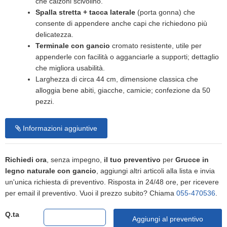
che calzoni scivolino.
Spalla stretta + tacca laterale
(porta gonna) che
consente di appendere anche capi che richiedono più
delicatezza.
Terminale con gancio
cromato resistente, utile per
appenderle con facilità o agganciarle a supporti; dettaglio
che migliora usabilità.
Larghezza di circa 44 cm, dimensione classica che
alloggia bene abiti, giacche, camicie; confezione da 50
pezzi.
Informazioni aggiuntive
Richiedi ora
, senza impegno,
il tuo preventivo
per
Grucce in
legno naturale con gancio
, aggiungi altri articoli alla lista e invia
un'unica richiesta di preventivo. Risposta in 24/48 ore, per ricevere
per email il preventivo. Vuoi il prezzo subito? Chiama
055-470536
.
Q.ta
Aggiungi al preventivo