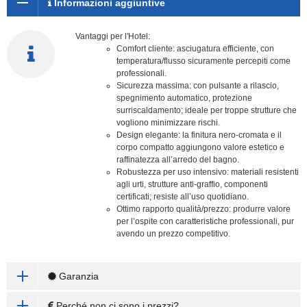
Informazioni aggiuntive
Vantaggi per l'Hotel:
Comfort cliente: asciugatura efficiente, con
temperatura/flusso sicuramente percepiti come
professionali.
Sicurezza massima: con pulsante a rilascio,
spegnimento automatico, protezione
surriscaldamento; ideale per troppe strutture che
vogliono minimizzare rischi.
Design elegante: la finitura nero-cromata e il
corpo compatto aggiungono valore estetico e
raffinatezza all’arredo del bagno.
Robustezza per uso intensivo: materiali resistenti
agli urti, strutture anti-graffio, componenti
certificati; resiste all’uso quotidiano.
Ottimo rapporto qualità/prezzo: produrre valore
per l’ospite con caratteristiche professionali, pur
avendo un prezzo competitivo.
Garanzia
Perché non ci sono i prezzi?