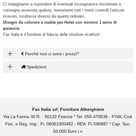
Ci impegniamo a rispondere di eventuali incongruenze riscontrate a
consegna avvenuta qualora, nonostante tutti i nostri controlli l'articolo
ricevuto, risultasse diverso da quanto ordinato.
Disegni da colorare e matite
per Hotel con minimo 1 anno di
garanzia
.
Fas Italia è il fornitore di fiducia delle strutture ricettive!
Perché non ci sono i prezzi?
Spedizioni
Fas Italia srl: Forniture Alberghiere
Via La Farina 30 R. - 50132 Firenze * Tel. 055-470536 - P.IVA, Cod.
Fisc. e Reg. Imp.: Fi. 06061000482 - REA: FI-596887 * Cap. Soc.
50.000 Euro i.v.