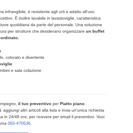
 infrangibile, è resistente agli urti e adatto all’uso
ettivo. È inoltre lavabile in lavastoviglie, caratteristica
tione quotidiana da parte del personale. Una soluzione
icura per strutture che desiderano organizzare
un buffet
oordinato.
na
olo, colorato e divertente
oviglie
ambini e sala colazione
 impegno,
il tuo preventivo
per
Piatto piano
i
, aggiungi altri articoli alla lista e invia un'unica richiesta
a in 24/48 ore, per ricevere per email il preventivo. Vuoi
iama
055-470536
.