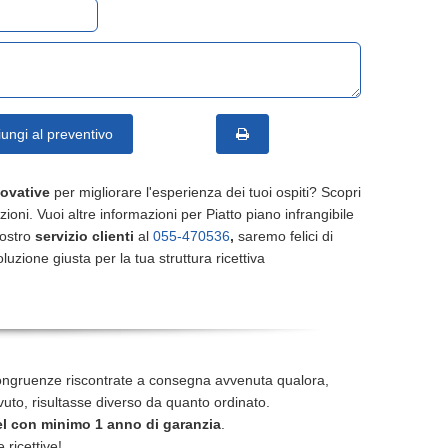
ungi al preventivo
novative
per migliorare l'esperienza dei tuoi ospiti? Scopri
uzioni. Vuoi altre informazioni per Piatto piano infrangibile
nostro
servizio clienti
al
055-470536
,
saremo felici di
oluzione giusta per la tua struttura ricettiva
ongruenze riscontrate a consegna avvenuta qualora,
icevuto, risultasse diverso da quanto ordinato.
l con minimo 1 anno di garanzia
.
e ricettive!