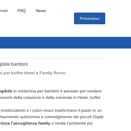
rvizi
FAQ
News
Preventivo
gibile bambini
i per buffet Hotel e Family Room
ngibile
in melamina per bambini è pensato per rendere
 momenti della colazione e della merenda in Hotel, buffet
ostriciattolo e i colori vivaci trasformano il pasto in un
favorendo autonomia e coinvolgimento dei piccoli Ospiti.
orizza l’accoglienza family
e rende l’ambiente più