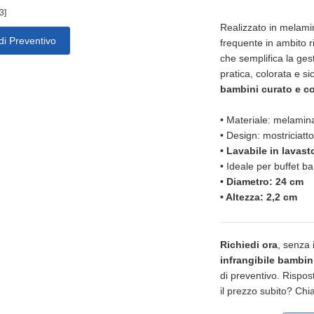
3]
Realizzato in melamina
di Preventivo
frequente in ambito ric
che semplifica la ges
pratica, colorata e s
bambini curato e c
•
Materiale: melami
•
 Design
: mostriciatt
•
Lavabile in lavast
•
Ideale per buffet b
•
Diametro: 24 cm
•
Altezza: 2,2 cm
Richiedi ora
, senza
infrangibile bambin
di preventivo. Rispost
il prezzo subito? Ch