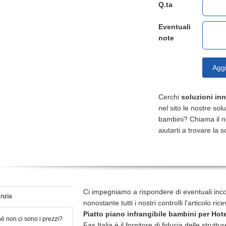
Q.ta
Eventuali
note
Aggi
Cerchi
soluzioni in
nel sito le nostre sol
bambini? Chiama il 
aiutarti a trovare la s
Ci impegniamo a rispondere di eventuali inc
nzia
nonostante tutti i nostri controlli l'articolo r
Piatto piano infrangibile bambini
per Hote
é non ci sono i prezzi?
Fas Italia è il fornitore di fiducia delle struttur