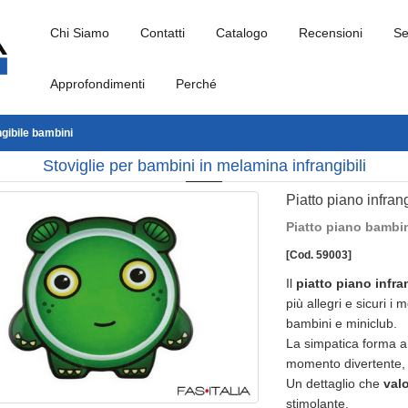
Chi Siamo
Contatti
Catalogo
Recensioni
Se
Approfondimenti
Perché
ngibile bambini
Stoviglie per bambini in melamina infrangibili
Piatto piano infran
Piatto piano bambin
[Cod. 59003]
Il
piatto piano infra
più allegri e sicuri i
bambini e miniclub.
La simpatica forma a m
momento divertente, 
Un dettaglio che
val
stimolante.