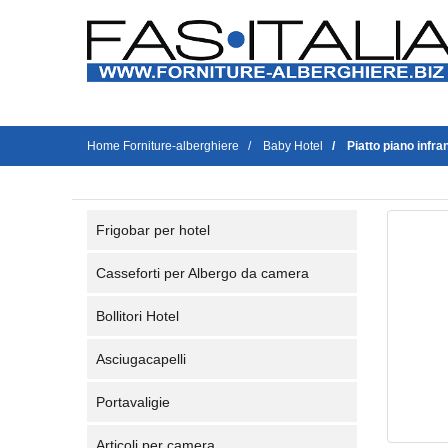
Home Forniture-alberghiere
Baby Hotel
Piatto piano infra
Frigobar per hotel
Casseforti per Albergo da camera
Bollitori Hotel
Asciugacapelli
Portavaligie
Articoli per camera