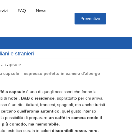
rvizi
FAQ
News
Preventivo
ani e stranieri
 a capsule
a capsule – espresso perfetto in camera d'albergo
fè a capsule
è uno di quegli accessori che fanno la
ti di
hotel, B&B o residence
, soprattutto per chi arriva
so è un rito: italiani, francesi, spagnoli, ma anche turisti
 cercano quell’
aroma autentico
, quel gusto intenso
la possibilità di preparare
un caffè in camera rende il
o più comodo, ma memorabile.
to, estetica curata in colori
disponibili rosso, nero,