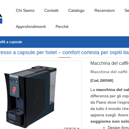
Chi Siamo
Contatti
Catalogo
Recensioni
Se
Approfondimenti
Perché
affè a capsule
sso a capsule per hotel – comfort cortesia per ospiti itali
Macchina del caffè
Macchina del caffè 
[Cod. 280598]
La
macchina del caf
differenza per gli ospi
da Paesi dove l’espres
da tutto il mondo che
appena svegli. Avere 
soggiorno non sol
Design firma