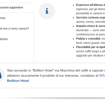
Espresso all’altezza d
azioni aggiuntive
espresso; per gli stra
possibilità in camera è
Servizio cortesia es
nzia
aroma, crema, velocità
Impatto visivo & soci
é non ci sono i prezzi?
illuminato — sono elem
contribuiscono al pass
Pulizia e comodità
: e
izioni
facili; meno guasti, me
Flessibilità per la tipo
anche caffè lungo o alt
aggiunto per strutture r
Stai cercando in "Bollitori Hotel" ma Macchina del caffè a capsule
abbiamo sicuramente il prodotto di tuo interesse, contattaci al
055
Bollitori Hotel