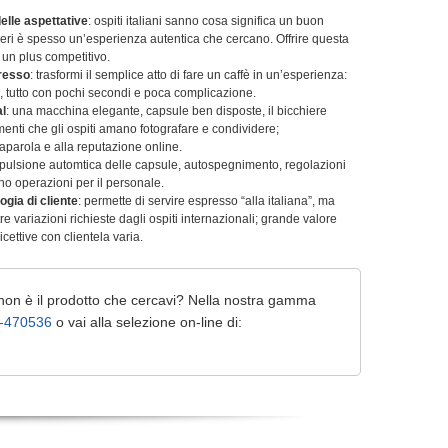
elle aspettative
: ospiti italiani sanno cosa significa un buon
nieri è spesso un’esperienza autentica che cercano. Offrire questa
 un plus competitivo.
presso
: trasformi il semplice atto di fare un caffè in un’esperienza:
, tutto con pochi secondi e poca complicazione.
al
: una macchina elegante, capsule ben disposte, il bicchiere
enti che gli ospiti amano fotografare e condividere;
aparola e alla reputazione online.
spulsione automtica delle capsule, autospegnimento, regolazioni
no operazioni per il personale.
logia di cliente
: permette di servire espresso “alla italiana”, ma
re variazioni richieste dagli ospiti internazionali; grande valore
icettive con clientela varia.
 non è il prodotto che cercavi? Nella nostra gamma
-470536
o vai alla selezione on-line di: