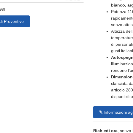
bianco, ar
98]
Potenza 110
rapidamente
di Preventivo
senza atte
Altezza dell
temperatura
di personali
gusti italian
Autospegn
illuminazion
rendono l’u
Dimension
slanciata da
articolo 28
disponibili 
Informazioni ag
Richiedi ora
, senza