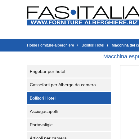
Home Forniture-alberghiere
Bollitori Hotel
Macchina del c
Macchina espre
Frigobar per hotel
Casseforti per Albergo da camera
Bollitori Hotel
Asciugacapelli
Portavaligie
Articoli per camera