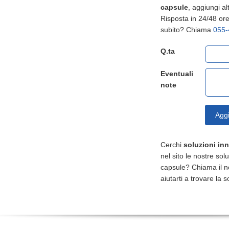
capsule
, aggiungi alt
Risposta in 24/48 ore,
subito? Chiama
055-
Q.ta
Eventuali
note
Aggi
Cerchi
soluzioni in
nel sito le nostre sol
capsule? Chiama il 
aiutarti a trovare la s