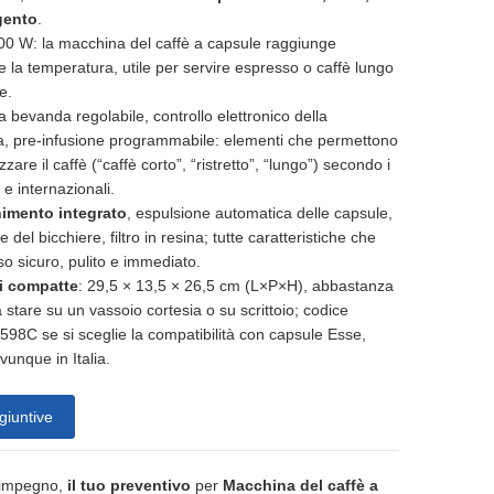
gento
.
0 W: la macchina del caffè a capsule raggiunge
 la temperatura, utile per servire espresso o caffè lungo
se.
a bevanda regolabile, controllo elettronico della
, pre-infusione programmabile: elementi che permettono
zzare il caffè (“caffè corto”, “ristretto”, “lungo”) secondo i
i e internazionali.
imento integrato
, espulsione automatica delle capsule,
e del bicchiere, filtro in resina; tutte caratteristiche che
so sicuro, pulito e immediato.
i compatte
: 29,5 × 13,5 × 26,5 cm (L×P×H), abbastanza
 stare su un vassoio cortesia o su scrittoio; codice
0598C se si sceglie la compatibilità con capsule Esse,
ovunque in Italia.
giuntive
 impegno,
il tuo preventivo
per
Macchina del caffè a