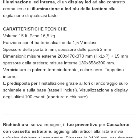
illuminazione led interna
, di un
display led
ad alto contrasto
cromatico e di
illuminazione a led blu della tastiera
alla
digitazione di qualsiasi tasto.
CARATTERISTICHE TECNICHE
Volume 15 lt. Peso 16,5 kg.
Funziona con 4 batterie alcaline da 1,5 V incluse.
Spessore della porta 5 mm; spessore delle pareti 2 mm
Dimensioni: misure esterne 200x470x370 mm (HxLxP) + 15 mm
spessore della tastiera; misure interne 130x358x300 mm.
Verniciatura in polvere termoindurente, colore nero. Tappetino
interno.
È predisposta per l'installazione grazie ai fori di ancoraggio sullo
schienale e sulla base (tasselli inclusi). Visualizzazione a display
degli ultimi 100 eventi (aperture e chiusure).
Richiedi ora
, senza impegno,
il tuo preventivo
per
Cassaforte
con cassetto estraibile
, aggiungi altri articoli alla lista e invia