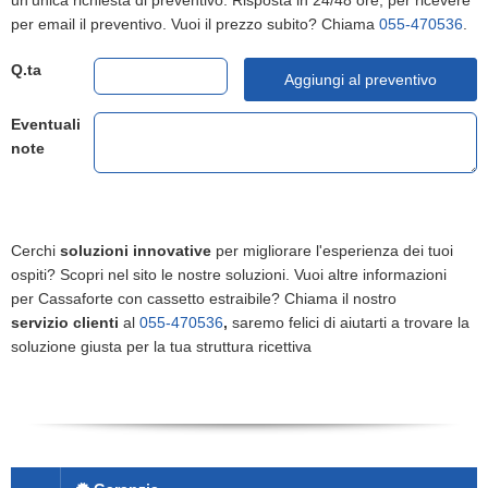
un'unica richiesta di preventivo. Risposta in 24/48 ore, per ricevere
per email il preventivo. Vuoi il prezzo subito? Chiama
055-470536
.
Q.ta
Aggiungi al preventivo
Eventuali
note
Cerchi
soluzioni innovative
per migliorare l'esperienza dei tuoi
ospiti? Scopri nel sito le nostre soluzioni. Vuoi altre informazioni
per Cassaforte con cassetto estraibile? Chiama il nostro
servizio clienti
al
055-470536
,
saremo felici di aiutarti a trovare la
soluzione giusta per la tua struttura ricettiva