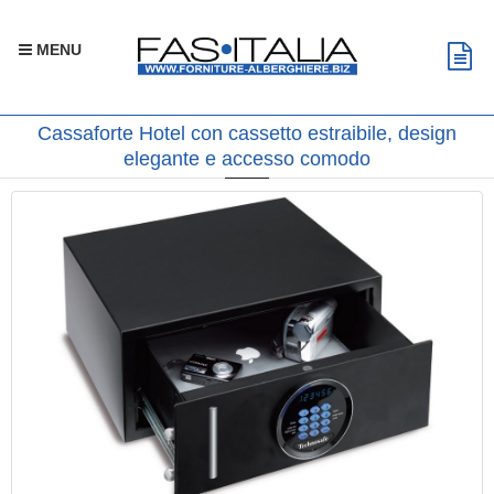
MENU
Cassaforte Hotel con cassetto estraibile, design
elegante e accesso comodo