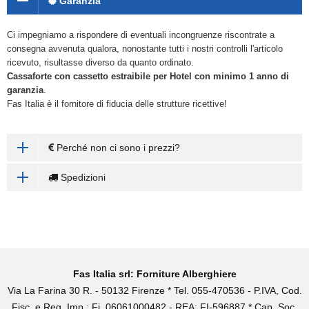
Garanzia
Ci impegniamo a rispondere di eventuali incongruenze riscontrate a
consegna avvenuta qualora, nonostante tutti i nostri controlli l'articolo
ricevuto, risultasse diverso da quanto ordinato.
Cassaforte con cassetto estraibile
per Hotel con minimo 1 anno di
garanzia
.
Fas Italia è il fornitore di fiducia delle strutture ricettive!
Perché non ci sono i prezzi?
Spedizioni
Fas Italia srl: Forniture Alberghiere
Via La Farina 30 R. - 50132 Firenze * Tel. 055-470536 - P.IVA, Cod.
Fisc. e Reg. Imp.: Fi. 06061000482 - REA: FI-596887 * Cap. Soc.