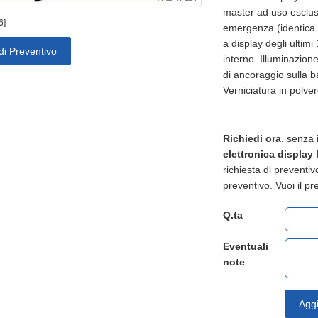
master ad uso esclusi
6]
emergenza (identica p
a display degli ultimi
di Preventivo
interno. Illuminazione
di ancoraggio sulla ba
Verniciatura in polve
Richiedi ora
, senza
elettronica display 
richiesta di preventiv
preventivo. Vuoi il 
Q.ta
Eventuali
note
Aggi