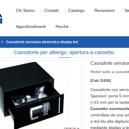
Chi Siamo
Contatti
Catalogo
Recensioni
Se
Approfondimenti
Perché
Cassaforte serratura elettronica display led
Cassaforte per albergo, apertura a cassetto.
Cassaforte serratur
Hotel safe a casse
[Cod. 11026]
Cassaforte con serrat
Spessori: porta 5 m
(+15 mm per la tasti
Cassetto scorrevol
controllata da una sch
a led blu alla digitaz
mediante display a le