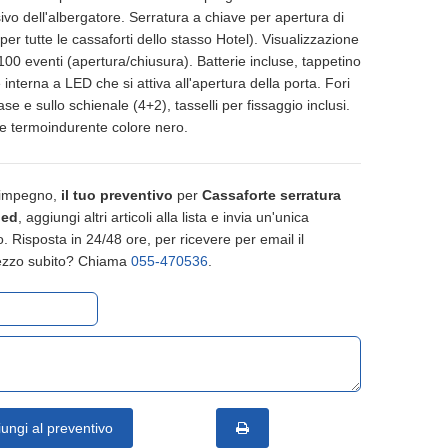
vo dell'albergatore. Serratura a chiave per apertura di
er tutte le cassaforti dello stasso Hotel). Visualizzazione
 100 eventi (apertura/chiusura). Batterie incluse, tappetino
 interna a LED che si attiva all'apertura della porta. Fori
se e sullo schienale (4+2), tasselli per fissaggio inclusi.
re termoindurente colore nero.
 impegno,
il tuo preventivo
per
Cassaforte serratura
led
, aggiungi altri articoli alla lista e invia un'unica
o. Risposta in 24/48 ore, per ricevere per email il
prezzo subito? Chiama
055-470536
.
ungi al preventivo