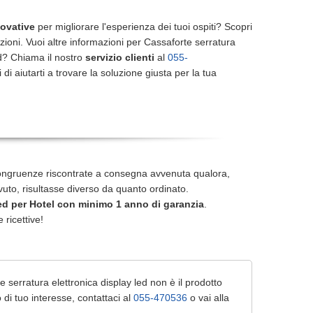
novative
per migliorare l'esperienza dei tuoi ospiti? Scopri
uzioni. Vuoi altre informazioni per Cassaforte serratura
ed? Chiama il nostro
servizio clienti
al
055-
 di aiutarti a trovare la soluzione giusta per la tua
ongruenze riscontrate a consegna avvenuta qualora,
icevuto, risultasse diverso da quanto ordinato.
ed
per Hotel con minimo 1 anno di garanzia
.
e ricettive!
serratura elettronica display led non è il prodotto
i tuo interesse, contattaci al
055-470536
o vai alla