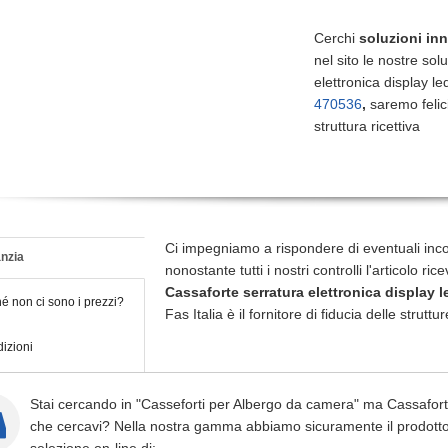
Cerchi
soluzioni in
nel sito le nostre sol
elettronica display l
470536
,
saremo felici
struttura ricettiva
Ci impegniamo a rispondere di eventuali inc
nzia
nonostante tutti i nostri controlli l'articolo r
Cassaforte serratura elettronica display l
é non ci sono i prezzi?
Fas Italia è il fornitore di fiducia delle struttur
izioni
Stai cercando in "Casseforti per Albergo da camera" ma Cassaforte 
che cercavi? Nella nostra gamma abbiamo sicuramente il prodotto d