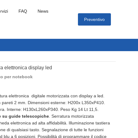
rvizi
FAQ
News
Preventivo
a elettronica display led
tto per notebook
ura elettronica digitale motorizzata con display a led.
m pareti 2 mm. Dimensioni esterne: H200x L350xP410.
era. Interne: H130xL260xP340. Peso Kg 14 Lt 11,5.
e su guide telescopiche
. Serratura motorizzata
eda elettronica ad alta affidabilità. Illuminazione tastiera
ione di qualsiasi tasto. Segnalazione di tutte le funzioni
d blu a 6 posizioni. Possibilità di programmare il codice