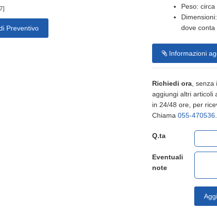
Peso: circa 
7]
Dimensioni:
dove conta 
di Preventivo
Informazioni ag
Richiedi ora
, senza
aggiungi altri articoli
in 24/48 ore, per rice
Chiama
055-470536
.
Q.ta
Eventuali
note
Aggi