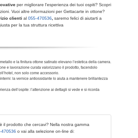
novative
per migliorare l'esperienza dei tuoi ospiti? Scopri
uzioni. Vuoi altre informazioni per Gettacarte in ottone?
izio clienti
al
055-470536
,
saremo felici di aiutarti a
iusta per la tua struttura ricettiva
metallo e la finitura ottone satinato elevano l’estetica della camera.
ottone e lavorazione curata valorizzano il prodotto, facendolo
ell’hotel, non solo come accessorio.
interni: la vernice antiossidante lo aiuta a mantenere brillantezza
ienza dell’ospite: l’attenzione ai dettagli si vede e si ricorda
 è il prodotto che cercavi? Nella nostra gamma
-470536
o vai alla selezione on-line di: