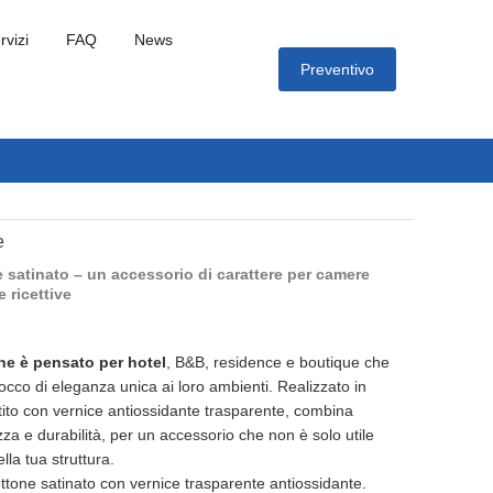
rvizi
FAQ
News
Preventivo
e
e satinato – un accessorio di carattere per camere
e ricettive
one è pensato per hotel
, B&B, residence e boutique che
cco di eleganza unica ai loro ambienti. Realizzato in
stito con vernice antiossidante trasparente, combina
zza e durabilità, per un accessorio che non è solo utile
lla tua struttura.
ottone satinato con vernice trasparente antiossidante.