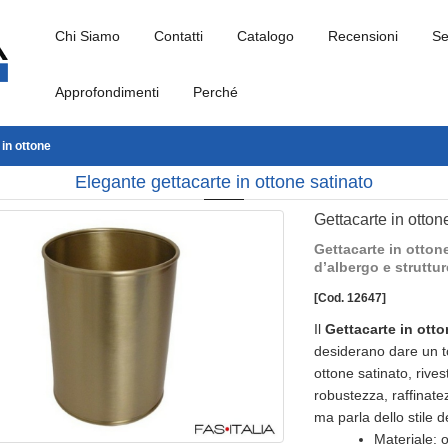
Chi Siamo
Contatti
Catalogo
Recensioni
Se
Approfondimenti
Perché
 in ottone
Elegante gettacarte in ottone satinato
Gettacarte in otton
Gettacarte in otton
d’albergo e struttur
[Cod. 12647]
Il
Gettacarte in ott
desiderano dare un to
ottone satinato, rive
robustezza, raffinate
ma parla dello stile de
Materiale: 