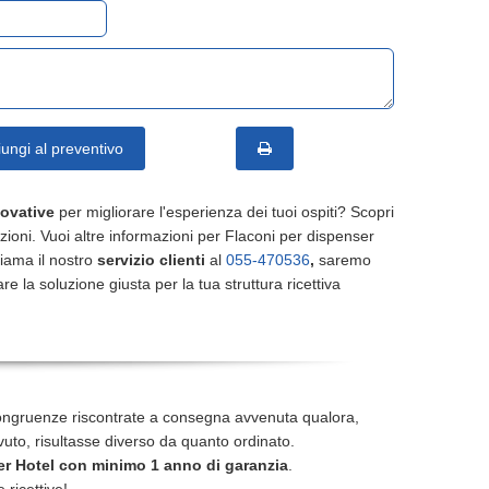
ungi al preventivo
novative
per migliorare l'esperienza dei tuoi ospiti? Scopri
uzioni. Vuoi altre informazioni per Flaconi per dispenser
ama il nostro
servizio clienti
al
055-470536
,
saremo
ovare la soluzione giusta per la tua struttura ricettiva
ongruenze riscontrate a consegna avvenuta qualora,
icevuto, risultasse diverso da quanto ordinato.
r Hotel con minimo 1 anno di garanzia
.