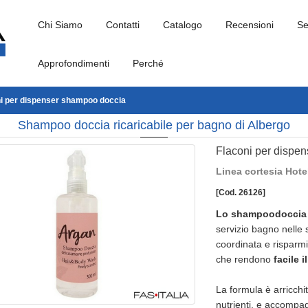
Chi Siamo
Contatti
Catalogo
Recensioni
Se
Approfondimenti
Perché
i per dispenser shampoo doccia
Shampoo doccia ricaricabile per bagno di Albergo
Flaconi per dispe
Linea cortesia Hotel
[Cod. 26126]
Lo shampoodoccia in
servizio bagno nelle s
coordinata e risparmio
che rendono
facile 
La formula è arricch
nutrienti, e accompa