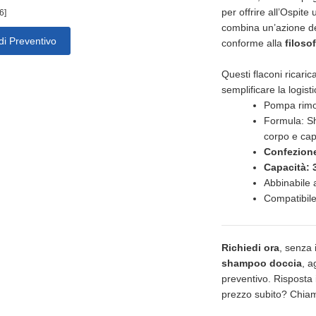
per offrire all’Ospi
6]
combina un’azione d
di Preventivo
conforme alla
filoso
Questi flaconi ricarica
semplificare la logis
Pompa rimovi
Formula: Sh
corpo e cap
Confezione
Capacità: 
Abbinabile 
Compatibile
Richiedi ora
, senza
shampoo doccia
, a
preventivo. Risposta i
prezzo subito? Chi