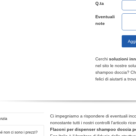
Q.ta
Eventuali
note
Aggi
Cerchi
soluzioni in
nel sito le nostre sol
shampoo doccia? Chi
felici di aiutarti a tr
Ci impegniamo a rispondere di eventuali inc
nzia
nonostante tutti i nostri controlli l'articolo r
Flaconi per dispenser shampoo doccia
pe
é non ci sono i prezzi?