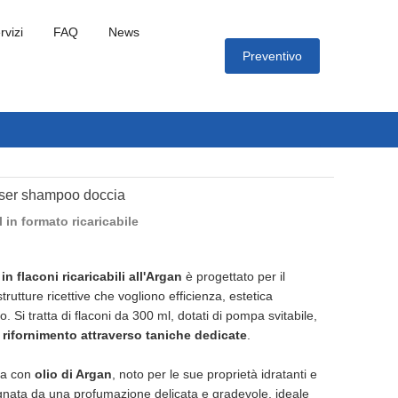
rvizi
FAQ
News
Preventivo
nser shampoo doccia
 in formato ricaricabile
 flaconi ricaricabili all'Argan
è progettato per il
trutture ricettive che vogliono efficienza, estetica
. Si tratta di flaconi da 300 ml, dotati di pompa svitabile,
il rifornimento attraverso taniche dedicate
.
ita con
olio di Argan
, noto per le sue proprietà idratanti e
gnata da una profumazione delicata e gradevole, ideale