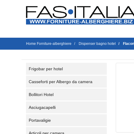
Home Forniture-alberghiere
Dispenser bagno hotel
Flacon
Frigobar per hotel
Casseforti per Albergo da camera
Bollitori Hotel
Asciugacapelli
Portavaligie
Articoli per camera