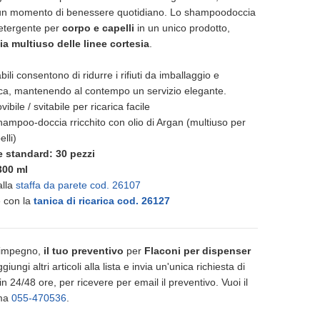
te un momento di benessere quotidiano. Lo shampoodoccia
etergente per
corpo e capelli
in un unico prodotto,
fia multiuso delle linee cortesia
.
bili consentono di ridurre i rifiuti da imballaggio e
tica, mantenendo al contempo un servizio elegante.
bile / svitabile per ricarica facile
ampoo-doccia rricchito con olio di Argan (multiuso per
elli)
 standard: 30 pezzi
300 ml
alla
staffa da parete cod. 26107
 con la
tanica di ricarica cod. 26127
 impegno,
il tuo preventivo
per
Flaconi per dispenser
ggiungi altri articoli alla lista e invia un'unica richiesta di
n 24/48 ore, per ricevere per email il preventivo. Vuoi il
ama
055-470536
.