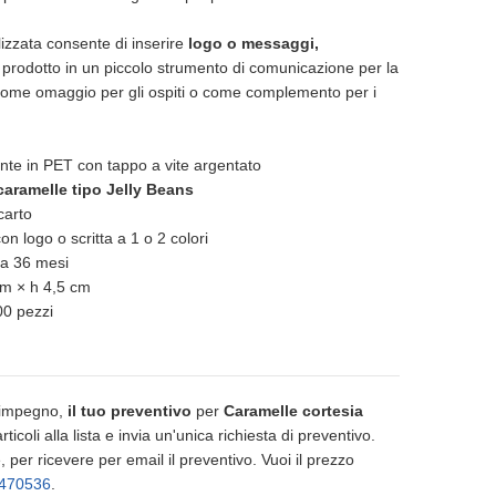
izzata consente di inserire
logo o messaggi,
prodotto in un piccolo strumento di comunicazione per la
o come omaggio per gli ospiti o come complemento per i
ente in PET con tappo a vite argentato
caramelle tipo Jelly Beans
carto
n logo o scritta a 1 o 2 colori
ca 36 mesi
cm × h 4,5 cm
00 pezzi
 impegno,
il tuo preventivo
per
Caramelle cortesia
articoli alla lista e invia un'unica richiesta di preventivo.
 per ricevere per email il preventivo. Vuoi il prezzo
470536
.