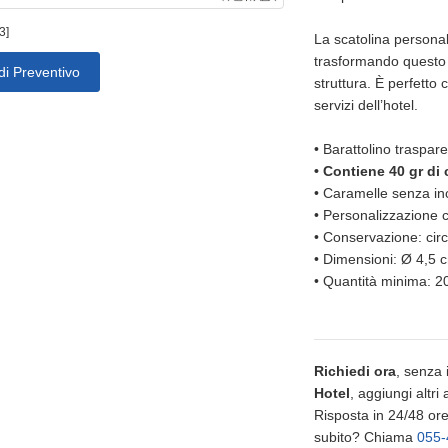
3]
La scatolina personal
trasformando questo 
di Preventivo
struttura. È perfett
servizi dell’hotel.
•
Barattolino traspar
•
Contiene 40 gr di 
•
Caramelle senza in
•
Personalizzazione co
•
Conservazione: cir
•
Dimensioni: Ø 4,5 
•
Quantità minima: 2
Richiedi ora
, senza
Hotel
, aggiungi altri 
Risposta in 24/48 ore,
subito? Chiama
055-