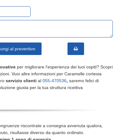
ungi al preventivo
novative
per migliorare l'esperienza dei tuoi ospiti? Scopri
uzioni. Vuoi altre informazioni per Caramelle cortesia
tro
servizio clienti
al
055-470536
,
saremo felici di
oluzione giusta per la tua struttura ricettiva
ongruenze riscontrate a consegna avvenuta qualora,
icevuto, risultasse diverso da quanto ordinato.
nimo 1 anno di garanzia
.