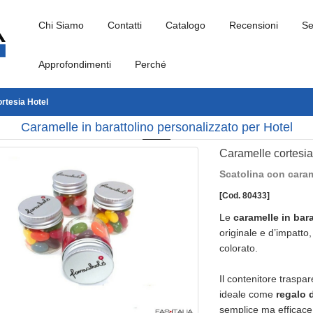
Chi Siamo
Contatti
Catalogo
Recensioni
Se
Approfondimenti
Perché
rtesia Hotel
Caramelle in barattolino personalizzato per Hotel
Caramelle cortesia
Scatolina con caram
[Cod. 80433]
Le
caramelle in bar
originale e d’impatto,
colorato.
Il contenitore traspar
ideale come
regalo 
semplice ma efficace 