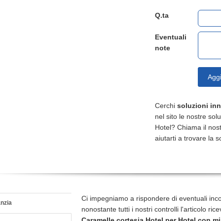
Q.ta
Eventuali
note
Aggi
Cerchi
soluzioni in
nel sito le nostre sol
Hotel? Chiama il nos
aiutarti a trovare la s
Ci impegniamo a rispondere di eventuali inc
nzia
nonostante tutti i nostri controlli l'articolo r
Caramelle cortesia Hotel
per Hotel con mi