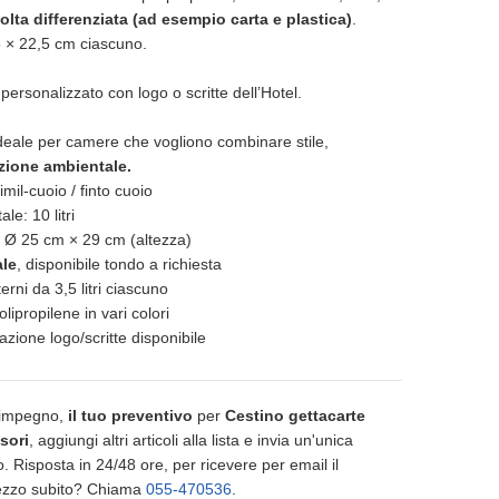
ccolta differenziata (ad esempio carta e plastica)
.
15 × 22,5 cm ciascuno.
personalizzato con logo o scritte dell’Hotel.
deale per camere che vogliono combinare stile,
nzione ambientale.
imil-cuoio / finto cuoio
ale: 10 litri
: Ø 25 cm × 29 cm (altezza)
ale
, disponibile tondo a richiesta
nterni da 3,5 litri ciascuno
olipropilene in vari colori
azione logo/scritte disponibile
 impegno,
il tuo preventivo
per
Cestino gettacarte
sori
, aggiungi altri articoli alla lista e invia un'unica
o. Risposta in 24/48 ore, per ricevere per email il
prezzo subito? Chiama
055-470536
.