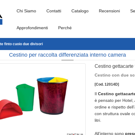
Chi Siamo
Contatti
Catalogo
Recensioni
Se
Approfondimenti
Perché
e finto cuoio due divisori
Cestino per raccolta differenziata interno camera
Cestino gettacarte 
Cestino con due sc
[Cod. 12014D]
Il
Cestino gettacarte
è pensato per Hotel, A
ordine e rispetto dell
con struttura ovale c
litri.
All’interno sono
pres