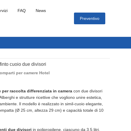
rvizi
FAQ
News
Preventivo
finto cuoio due divisori
omparti per camere Hotel
 per raccolta differenziata in camera
con due divisori
lberghi e strutture ricettive che vogliono unire estetica,
’ambiente. Il modello è realizzato in simil-cuoio elegante,
ompatta (Ø 25 cm, altezza 29 cm) e capacità totale di 10
enti due divisori
in polipropilene, ciascuno da 3,5 litri,