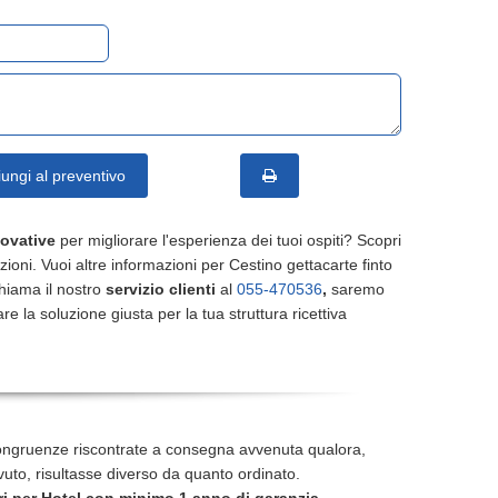
ungi al preventivo
novative
per migliorare l'esperienza dei tuoi ospiti? Scopri
uzioni. Vuoi altre informazioni per Cestino gettacarte finto
hiama il nostro
servizio clienti
al
055-470536
,
saremo
ovare la soluzione giusta per la tua struttura ricettiva
ongruenze riscontrate a consegna avvenuta qualora,
icevuto, risultasse diverso da quanto ordinato.