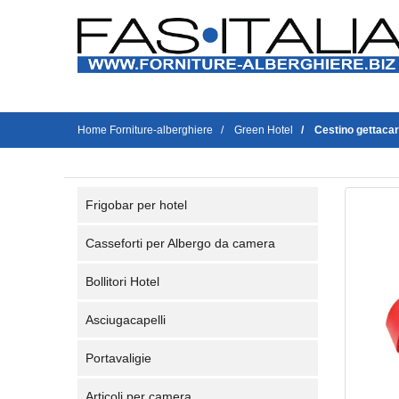
Home Forniture-alberghiere
Green Hotel
Cestino gettacart
Frigobar per hotel
Casseforti per Albergo da camera
Bollitori Hotel
Asciugacapelli
Portavaligie
Articoli per camera