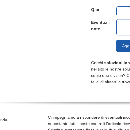
Q.ta
Eventuali
note
Aggi
Cerchi
soluzioni in
nel sito le nostre sol
cuoio due divisori? C
felici di aiutarti a tr
Ci impegniamo a rispondere di eventuali inc
nzia
nonostante tutti i nostri controlli l'articolo r