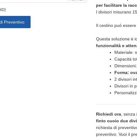
per facilitare la ra
4D]
I divisori misurano 
di Preventivo
Il cestino può essere 
Questa soluzione è i
funzionalità e atte
Materiale: s
Capacità tot
Dimensioni
Forma: ov
2 divisori i
Divisori in p
Personalizz
Richiedi ora
, senza
finto cuoio due divi
richiesta di preventiv
preventivo. Vuoi il 