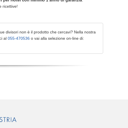
ri
per Hotel con minimo 1 anno di garanzia
.
e ricettive!
e divisori non è il prodotto che cercavi? Nella nostra
ci al
055-470536
o vai alla selezione on-line di: