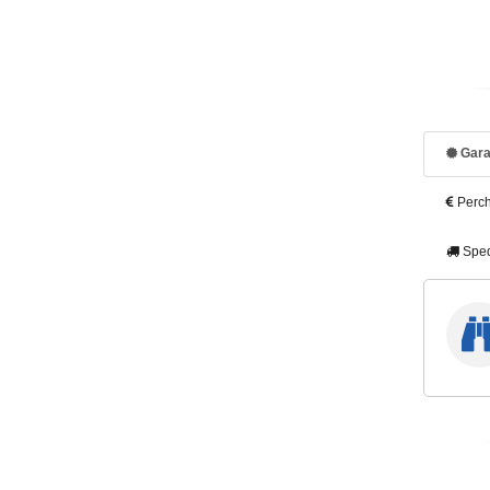
Gara
Perch
Sped