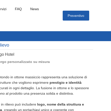
rvizi
FAQ
News
Preventivo
lievo
go Hotel
ergo personalizzato su misura
otondo in ottone massiccio rappresenta una soluzione di
trutture che vogliono esprimere
prestigio e identità
urati in ogni dettaglio. La fusione in ottone e lo spessore
no al prodotto una presenza solida e distintiva.
in rilievo può includere
logo, nome della struttura e
ra
, creando un portachiavi unico e coerente con