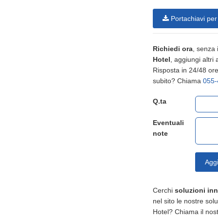
Portachiavi per
Richiedi ora
, senza
Hotel
, aggiungi altri 
Risposta in 24/48 ore,
subito? Chiama
055-
Q.ta
Eventuali
note
Aggi
Cerchi
soluzioni in
nel sito le nostre sol
Hotel? Chiama il nos