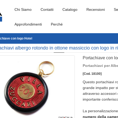
Chi Siamo
Contatti
Catalogo
Recensioni
Se
Approfondimenti
Perché
chiave con logo Hotel
achiavi albergo rotondo in ottone massiccio con logo in ri
Portachiave con lo
Portachiavi per Alb
[Cod. 18100]
Questo portachiavi r
grande impatto per s
attraverso accessori c
importante conferisco
La personalizzazione 
numero della came