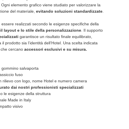
. Ogni elemento grafico viene studiato per valorizzare la
azione del materiale,
evitando soluzioni standardizzate
.
 essere realizzati secondo le esigenze specifiche della
l layout e lo stile della personalizzazione
. Il supporto
ecializzati
garantisce un risultato finale equilibrato,
 il prodotto sia l’identità dell’Hotel. Una scelta indicata
lo che cercano
accessori esclusivi e su misura.
n gommino salvaporta
assiccio fuso
n rilievo con logo, nome Hotel e numero camera
urato dai nostri professionisti specializzati
o le esigenze della struttura
nale Made in Italy
mpatto visivo