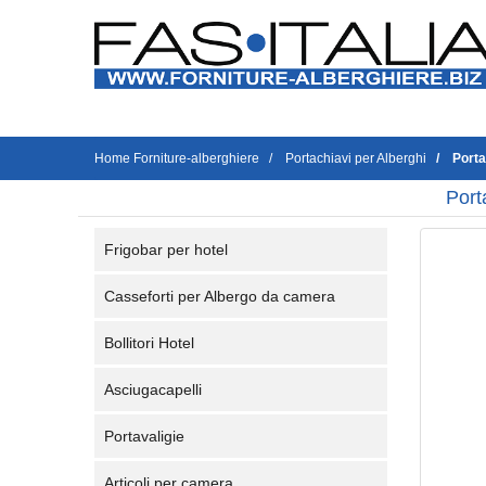
Home Forniture-alberghiere
Portachiavi per Alberghi
Porta
Port
Frigobar per hotel
Casseforti per Albergo da camera
Bollitori Hotel
Asciugacapelli
Portavaligie
Articoli per camera