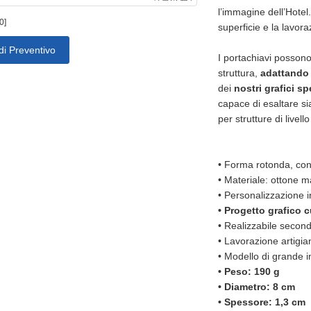
l’immagine dell’Hotel
0]
superficie e la lavor
di Preventivo
I portachiavi possono
struttura,
adattando i
dei
nostri grafici sp
capace di esaltare sia
per strutture di livel
•
Forma rotonda, co
•
Materiale: ottone m
•
Personalizzazione i
•
Progetto grafico c
•
Realizzabile second
•
Lavorazione artigia
•
Modello di grande i
•
Peso: 190 g
•
Diametro: 8 cm
•
Spessore: 1,3 cm