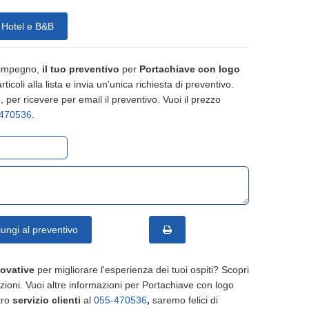
 Hotel e B&B
 impegno,
il tuo preventivo
per
Portachiave con logo
articoli alla lista e invia un'unica richiesta di preventivo.
 per ricevere per email il preventivo. Vuoi il prezzo
470536
.
ungi al preventivo
novative
per migliorare l'esperienza dei tuoi ospiti? Scopri
uzioni. Vuoi altre informazioni per Portachiave con logo
tro
servizio clienti
al
055-470536
,
saremo felici di