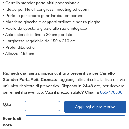
•
Carrello stender porta abiti professionale
•
Ideale per Hotel, congressi, meeting ed eventi
•
Perfetto per creare guardaroba temporanei
•
Mantiene giacche e cappotti ordinati e senza pieghe
•
Facile da spostare grazie alle ruote integrate
•
Asta estensibile fino a 30 cm per lato
•
Larghezza regolabile da 150 a 210 cm
•
Profondità: 53 cm
•
Altezza: 152 cm
Richiedi ora
, senza impegno,
il tuo preventivo
per
Carrello
Stender Porta Abiti Cromato
, aggiungi altri articoli alla lista e invia
un'unica richiesta di preventivo. Risposta in 24/48 ore, per ricevere
per email il preventivo. Vuoi il prezzo subito? Chiama
055-470536
.
Q.ta
Aggiungi al preventivo
Eventuali
note