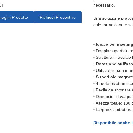
necessario.
6]
agini Prodotto
Richiedi Preventivo
Una soluzione pratica
aule formazione e sal
•
Ideale per meetin
•
Doppia superficie sc
•
Struttura in acciaio
•
Rotazione sull'as
•
Utilizzabile con mar
•
Superficie magne
•
4 ruote pivottanti c
•
Facile da spostare 
•
Dimensioni lavagn
•
Altezza totale: 180
•
Larghezza struttura
Disponibile anche i