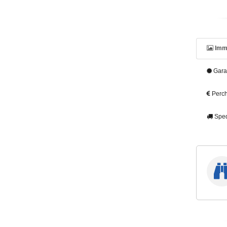
Imm
Gara
Perch
Sped