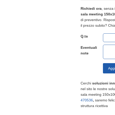
Richiedi ora
, senza
sala meeting 150x1
di preventivo. Rispost
il prezzo subito? Ch
Q.ta
Eventuali
note
Aggi
Cerchi
soluzioni in
nel sito le nostre sol
sala meeting 150x10
470536
,
saremo felici
struttura ricettiva