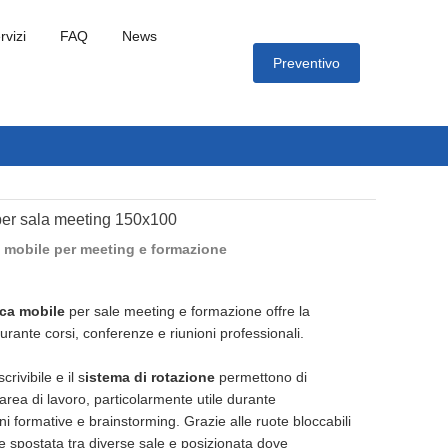
rvizi
FAQ
News
Preventivo
per sala meeting 150x100
mobile per meeting e formazione
ica mobile
per sale meeting e formazione offre la
urante corsi, conferenze e riunioni professionali.
rivibile e il s
istema di rotazione
permettono di
area di lavoro, particolarmente utile durante
ni formative e brainstorming. Grazie alle ruote bloccabili
e spostata tra diverse sale e posizionata dove