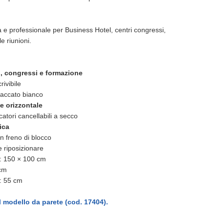
 e professionale per Business Hotel, centri congressi,
e riunioni.
g, congressi e formazione
rivibile
 laccato bianco
se orizzontale
catori cancellabili a secco
tica
on freno di blocco
e riposizionare
a: 150 × 100 cm
 cm
: 55 cm
l modello da parete (cod. 17404).