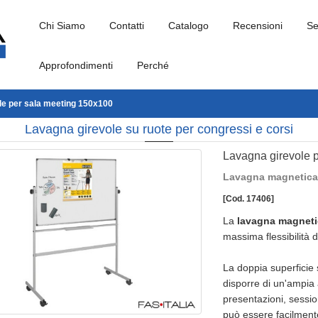
Chi Siamo
Contatti
Catalogo
Recensioni
Se
Approfondimenti
Perché
le per sala meeting 150x100
Lavagna girevole su ruote per congressi e corsi
Lavagna girevole 
Lavagna magnetica 
[Cod. 17406]
La
lavagna magnet
massima flessibilità d
La doppia superficie sc
disporre di un'ampia 
presentazioni, sessio
può essere facilment