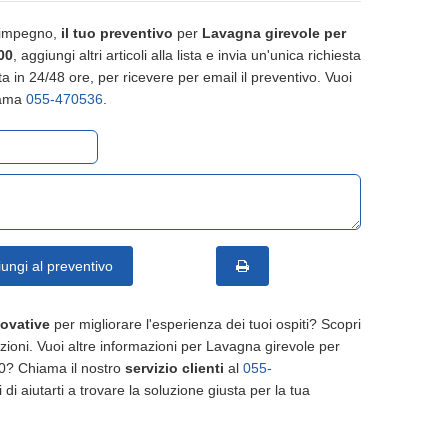
 impegno,
il tuo preventivo
per
Lavagna girevole per
00
, aggiungi altri articoli alla lista e invia un'unica richiesta
a in 24/48 ore, per ricevere per email il preventivo. Vuoi
iama
055-470536
.
ungi al preventivo
novative
per migliorare l'esperienza dei tuoi ospiti? Scopri
uzioni. Vuoi altre informazioni per Lavagna girevole per
0? Chiama il nostro
servizio clienti
al
055-
 di aiutarti a trovare la soluzione giusta per la tua