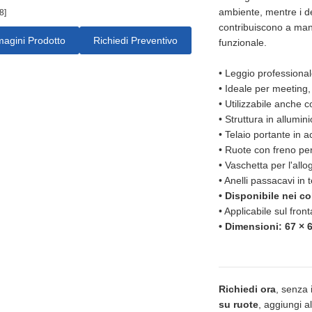
ambiente, mentre i de
8]
contribuiscono a ma
agini Prodotto
Richiedi Preventivo
funzionale.
•
Leggio professiona
•
Ideale per meeting
•
Utilizzabile anche
•
Struttura in allumin
•
Telaio portante in 
•
Ruote con freno pe
•
Vaschetta per l'all
•
Anelli passacavi in 
•
Disponibile nei co
•
Applicabile sul fro
•
Dimensioni: 67 × 
Richiedi ora
, senza
su ruote
, aggiungi al