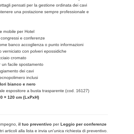
ttagli pensati per la gestione ordinata dei cavi
ntenere una postazione sempre professionale e
le mobile per Hotel
, congressi e conferenze
 come banco accoglienza o punto informazioni
io verniciato con polveri epossidiche
acciaio cromato
r un facile spostamento
oggiamento dei cavi
tecnopolimero inclusi
lori bianco e nero
ntale espositore a busta trasparente (cod. 16127)
60 × 120 cm (LxPxH)
 impegno,
il tuo preventivo
per
Leggio per conferenze
tri articoli alla lista e invia un'unica richiesta di preventivo.