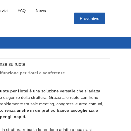
rvizi
FAQ
News
Preventivo
nze su ruote
ifunzione per Hotel e conferenze
ruote per Hotel
è una soluzione versatile che si adatta
se esigenze della struttura. Grazie alle ruote con freno
rapidamente tra sale meeting, congressi e aree comuni,
ccorrenza
anche in un pratico banco accoglienza o
er gli ospiti.
e la struttura robusta lo rendono adatto a qualsiasi