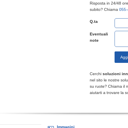
Risposta in 24/48 ore,
subito? Chiama
055-
Q.ta
Eventuali
note
Aggi
Cerchi
soluzioni in
nel sito le nostre so
su ruote? Chiama il 
aiutarti a trovare la s
Immagini