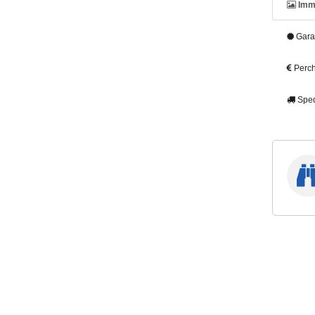
Imm
Gara
Perch
Sped