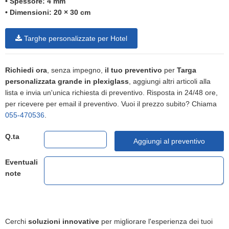
•
Spessore: 4 mm
•
Dimensioni: 20 × 30 cm
Targhe personalizzate per Hotel
Richiedi ora
, senza impegno,
il tuo preventivo
per
Targa
personalizzata grande in plexiglass
, aggiungi altri articoli alla
lista e invia un'unica richiesta di preventivo. Risposta in 24/48 ore,
per ricevere per email il preventivo. Vuoi il prezzo subito? Chiama
055-470536
.
Q.ta
Aggiungi al preventivo
Eventuali
note
Cerchi
soluzioni innovative
per migliorare l'esperienza dei tuoi