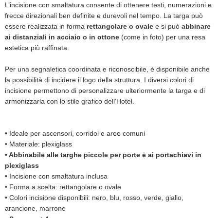
L’incisione con smaltatura consente di ottenere testi, numerazioni e
frecce direzionali ben definite e durevoli nel tempo. La targa può
essere realizzata in forma
rettangolare o ovale
e si può
abbinare
ai distanziali in acciaio o in ottone
(come in foto) per una resa
estetica più raffinata.
Per una segnaletica coordinata e riconoscibile, è disponibile anche
la possibilità di incidere il logo della struttura. I diversi colori di
incisione permettono di personalizzare ulteriormente la targa e di
armonizzarla con lo stile grafico dell’Hotel.
•
Ideale per ascensori, corridoi e aree comuni
•
Materiale: plexiglass
•
Abbinabile alle targhe piccole per porte e ai portachiavi in
plexiglass
•
Incisione con smaltatura inclusa
•
Forma a scelta: rettangolare o ovale
•
Colori incisione disponibili: nero, blu, rosso, verde, giallo,
arancione, marrone