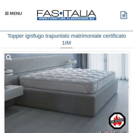
MENU
Topper ignifugo trapuntato matrimoniale certificato
1IM