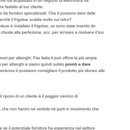
 che hai acquistato in un negozio di elettronica ha
 fastidio al tuo cliente.
o da fornitori specializzati. Che ti possono dare delle
ché il frigobar scalda molto sul retro?
ve è installato il frigobar, se sono state inserito do
iude alla perfezione, ecc. per arrivare a risolvere il tuo
ni per alberghi, Fas Italia ti può offrire la più ampia
ci per alberghi e siamo quindi subito
pronti a dare
erienza ti possiamo consigliare il prodotto più idoneo alle
 riposo di un cliente è il peggior nemico di
o, che non hanno né ventole né parti in movimento che
he se il potenziale fornitore ha esperienza nel settore