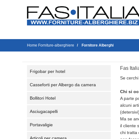
Home Forniture-alberghiere
Fornitore Alberghi
Fas Itali
Frigobar per hotel
Se cerchi 
Casseforti per Albergo da camera
Chi si oc
Bollitori Hotel
A parte po
alcuni art
Asciugacapelli
(detersivi
Ma se and
Portavaligie
il cliente
chi tratta
Articoli per camera