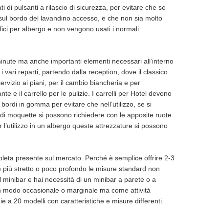
ti di pulsanti a rilascio di sicurezza, per evitare che se
 sul bordo del lavandino accesso, e che non sia molto
fici per albergo e non vengono usati i normali
 minute ma anche importanti elementi necessari all’interno
 i vari reparti, partendo dalla reception, dove il classico
 servizio ai piani, per il cambio biancheria e per
nte e il carrello per le pulizie. I carrelli per Hotel devono
 bordi in gomma per evitare che nell’utilizzo, se si
 di moquette si possono richiedere con le apposite ruote
 l’utilizzo in un albergo queste attrezzature si possono
mpleta presente sul mercato. Perché è semplice offrire 2-3
e più stretto o poco profondo le misure standard non
 minibar e hai necessità di un minibar a parete o a
i in modo occasionale o marginale ma come attività
ie a 20 modelli con caratteristiche e misure differenti.