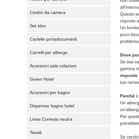
non fosse 
all’inter
Cestini da camera
Questo per
risposte 
Set stiro
Un fornit
poco beva
Cartelle portadocumenti
problema
Carrelli per albergo
Dove poss
Se stai c
Accessori sala colazioni
gamma di 
risposte 
Green Hotel
tue neces
Accessori per bagno
Perché i
Un alberg
Dispenser bagno hotel
un’alberg
Per quest
Linea Cortesia neutra
potrebbero
Tessili
Se cerchi