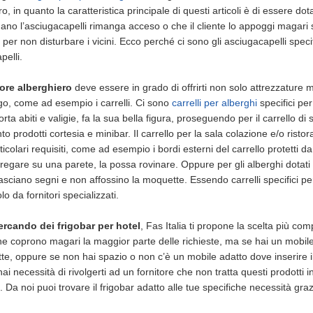
o, in quanto la caratteristica principale di questi articoli è di essere dota
ano l’asciugacapelli rimanga acceso o che il cliente lo appoggi magari
per non disturbare i vicini. Ecco perché ci sono gli asciugacapelli speci
pelli.
tore alberghiero
deve essere in grado di offrirti non solo attrezzature
rgo, come ad esempio i carrelli. Ci sono
carrelli per alberghi
specifici per
orta abiti e valigie, fa la sua bella figura, proseguendo per il carrello di
to prodotti cortesia e minibar. Il carrello per la sala colazione e/o ristora
icolari requisiti, come ad esempio i bordi esterni del carrello protetti da
regare su una parete, la possa rovinare. Oppure per gli alberghi dotati
asciano segni e non affossino la moquette. Essendo carrelli specifici per
lo da fornitori specializzati.
cercando dei frigobar per hotel
, Fas Italia ti propone la scelta più co
he coprono magari la maggior parte delle richieste, ma se hai un mobil
te, oppure se non hai spazio o non c’è un mobile adatto dove inserire il
hai necessità di rivolgerti ad un fornitore che non tratta questi prodott
. Da noi puoi trovare il frigobar adatto alle tue specifiche necessità graz