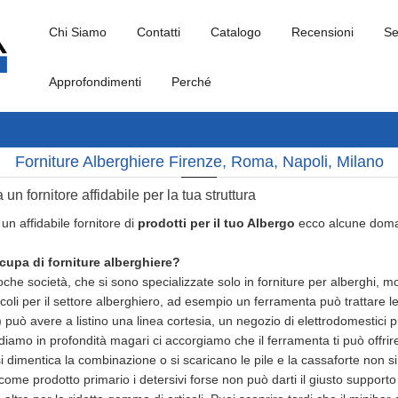
Chi Siamo
Contatti
Catalogo
Recensioni
Se
Approfondimenti
Perché
Forniture Alberghiere Firenze, Roma, Napoli, Milano
a un fornitore affidabile per la tua struttura
un affidabile fornitore di
prodotti per il tuo Albergo
ecco alcune doman
cupa di forniture alberghiere?
che società, che si sono specializzate solo in forniture per alberghi, mol
icoli per il settore alberghiero, ad esempio un ferramenta può trattare le 
) può avere a listino una linea cortesia, un negozio di elettrodomestici p
iamo in profondità magari ci accorgiamo che il ferramenta ti può offrire
 si dimentica la combinazione o si scaricano le pile e la cassaforte non 
 come prodotto primario i detersivi forse non può darti il giusto supporto