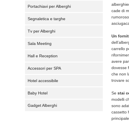
alberghier
Portachiavi per Alberghi
cade di m
rumoroso 
Segnaletica e targhe
asciugaca
Tv per Alberghi
Un forni
dell’albe
Sala Meeting
carrello p
rifornimen
Hall e Reception
avere part
dovesse f
Accessori per SPA
che non l
trovare so
Hotel accessibile
Baby Hotel
Se
stai 
modelli c
Gadget Alberghi
sono adat
cassetto 
principale