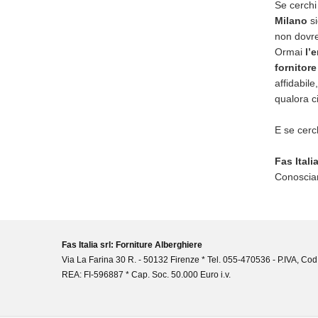
Se cerch
Milano
si
non dovres
Ormai
l’e
fornitore
affidabile
qualora ci
E se cerc
Fas Itali
Conosciam
Fas Italia srl: Forniture Alberghiere
Via La Farina 30 R. - 50132 Firenze * Tel. 055-470536 - P.IVA, Cod
REA: FI-596887 * Cap. Soc. 50.000 Euro i.v.