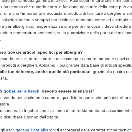
altro per la ridotta gamma di articoli. Puoi scoprire tardi che il minibar
no una ventola che quando entra in funzione nel cuore della notte può dare
 dire che l’importante è acquistare prodotti di forniture alberghiere sol
e soluzioni anche a semplici ma risolutive domande come ad esempio per
ore per alberghi con esperienza sa che per prima cosa ti deve chiedere do
nde a temperatura ambiente, se la guarnizione della porta del minibar ch
.
o trovare articoli specifici per alberghi?
ercando articoli, attrezzature e accessori per camere, bagno e spazi comu
prodotti alberghieri. Abbiamo il più grande data base di articoli specifi
alle tue richieste, anche quelle più particolari,
grazie alla nostra esp
sità.
frigobar per alberghi
devono essere silenziosi?
o vende principalmente camere, quindi tutto quello che può disturbare il
atore.
o sono nati i frigobar con il sistema di raffreddamento ad assorbiment
 disturbare il sonno dell’ospite.
 gli
asciugacapelli per alberghi
ti accorgerai dalle caratteristiche tecnic