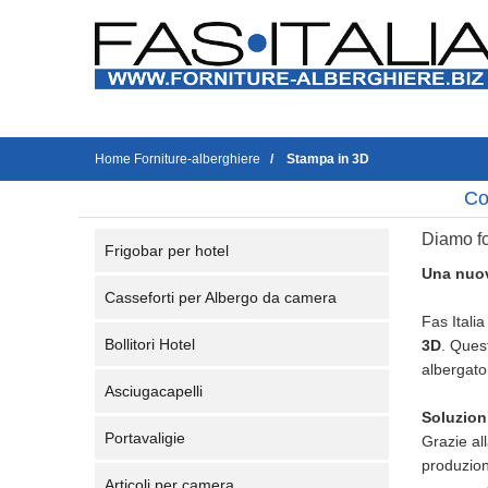
Home Forniture-alberghiere
Stampa in 3D
Co
Diamo fo
Frigobar per hotel
Una nuov
Casseforti per Albergo da camera
Fas Itali
Bollitori Hotel
3D
. Ques
albergator
Asciugacapelli
Soluzion
Portavaligie
Grazie al
produzion
Articoli per camera