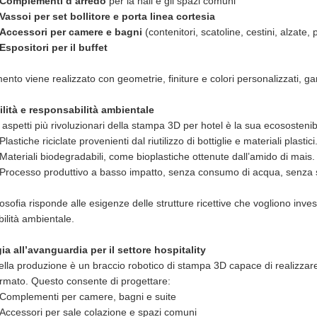
Complementi d’arredo
per la hall e gli spazi comuni
Vassoi per set bollitore e porta linea cortesia
Accessori per camere e bagni
(contenitori, scatoline, cestini, alzate, 
Espositori per il buffet
nto viene realizzato con geometrie, finiture e colori personalizzati, gara
ilità e responsabilità ambientale
aspetti più rivoluzionari della stampa 3D per hotel è la sua ecosostenibili
Plastiche riciclate provenienti dal riutilizzo di bottiglie e materiali plastici
Materiali biodegradabili, come bioplastiche ottenute dall’amido di mais.
Processo produttivo a basso impatto, senza consumo di acqua, senza s
osofia risponde alle esigenze delle strutture ricettive che vogliono inve
ilità ambientale.
a all’avanguardia per il settore hospitality
della produzione è un braccio robotico di stampa 3D capace di realizzare
ormato. Questo consente di progettare:
Complementi per camere, bagni e suite
Accessori per sale colazione e spazi comuni